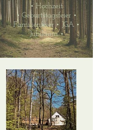
• Hochzeit
•
Geburtstagsfeier •
Familienfeier • JGA •
Jubiläum •
Unser Haus im
Wald